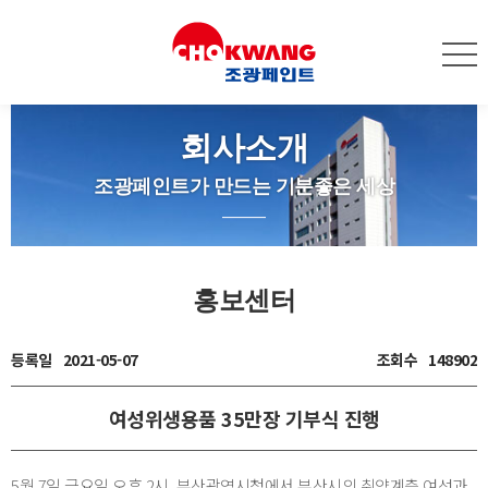
회사소개
조광페인트가 만드는 기분좋은 세상
홍보센터
등록일
2021-05-07
조회수
148902
여성위생용품 35만장 기부식 진행
5월 7일 금요일 오후 2시,
부산광역시청에서 부산시의 취약계층 여성과