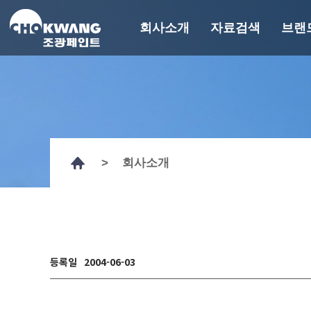
회사소개
자료검색
브랜
회사소개
자료검색
브
회사개요
기술자료
에
연혁
GHS MSDS
경영이념
인증서
>
회사소개
CEO 인사말
시험성적서
계열사 및 관계사
도장사양서
기타자료
R&D
페인트 컬러찾기
조광뉴스
에피
홍보영상
페인트백과
등록일
2004-06-03
CI
오시는 길