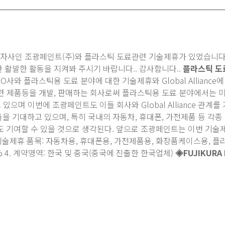
전기전자재료
스테인
점착제/접착제
데스몬
에너지세이빙
프로폰
EI사와 자사인 조광페인트(주)와 플라스틱 도료관련 기술제휴가 있었습니다.
CS페인트
 활발한 활동을 지켜봐 주시기 바랍니다.. 감사합니다..
플라스틱 도
O사와 플라스틱용 도료 분야에 대한 기술제휴와 Global Alliance에
관련 제품등을 개발, 판매하는 회사로써 플라스틱용 도료 분야에서는 미국
 계약을 맺고 있으며 이번에 조광페인트도 이들 회사와 Global Allianc
을 기대하고 있으며, 특히 국내의 자동차, 휴대폰, 가전제품 등 각종
도 기여할 수 있을 것으로 생각된다. 앞으로 조광페인트는 이번 기
 기술제휴 품목: 자동차용, 휴대폰용, 가전제품용, 화장품케이스용, 플라스
4% 4. 계약영역: 한국 및 중국(중국에 진출한 한국업체)
◈FUJIKURA 