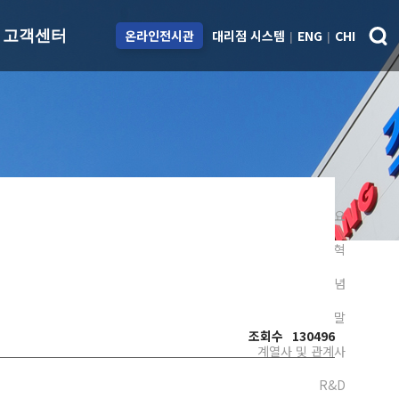
대리점 시스템
ENG
CHI
고객센터
온라인전시관
|
|
용
ESG
고객센터
치
지속가능경영
아파트 재도장 시스
템
제도
Environmental
스피드칼라 시스템
Social
도료교육센터
회사개요
Governance
Q&A
연혁
대리점 안내
경영이념
대리점 개설/제휴
CEO 인사말
담당자 안내
조회수
130496
계열사 및 관계사
R&D