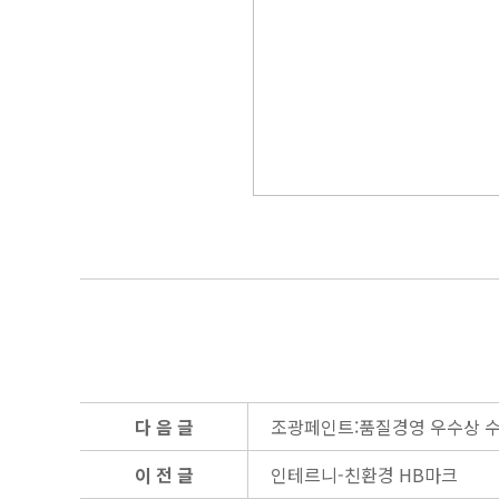
다 음 글
조광페인트:품질경영 우수상 수
이 전 글
인테르니-친환경 HB마크