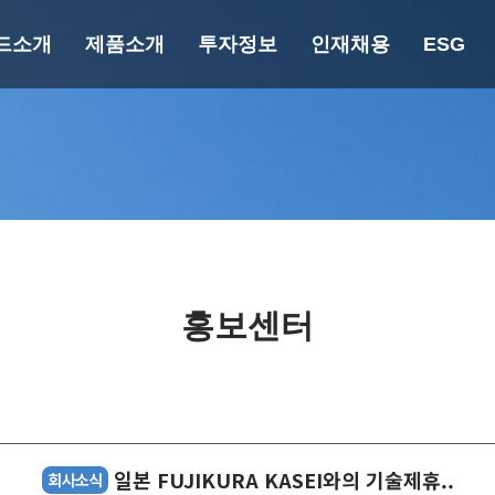
드소개
제품소개
투자정보
인재채용
ESG
랜드소개
제품소개
투자정보
인재채
재무정보
핵심 가
너지 세이빙
페인트 가이드
공시정보
인사/복지
에버쿨
건축용
규정정보
인슐레이션
바닥방수용
에버프로텍
중방식용
자연N
공업용
홍보센터
엘라탄
목공용
푸로아/에피데
분체용
크
플라스틱용
마블에폭시
자동차보수용
파우락
일본 FUJIKURA KASEI와의 기술제휴..
UV 광경화형
퍼니졸