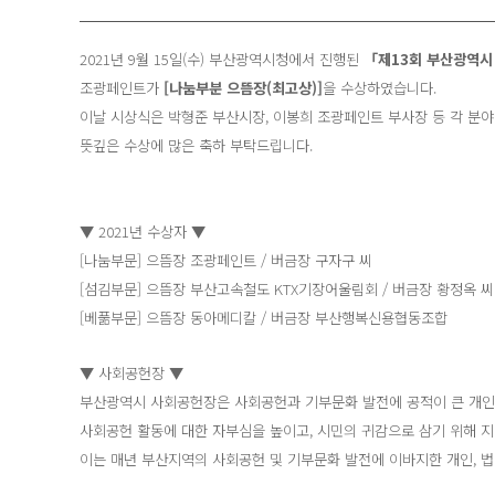
2021년 9월 15일(수) 부산광역시청에서 진행된
「제13회 부산광역시
조광페인트가
[나눔부분 으뜸장(최고상)]
을 수상하였습니다.
이날 시상식은 박형준 부산시장, 이봉희 조광페인트 부사장 등 각 분
D
뜻깊은 수상에 많은 축하 부탁드립니다.
▼ 2021년 수상자 ▼
[나눔부문] 으뜸장 조광페인트 / 버금장 구자구 씨
[섬김부문] 으뜸장 부산고속철도 KTX기장어울림회 / 버금장 황정옥 씨
[베풂부문] 으뜸장 동아메디칼 / 버금장 부산행복신용협동조합
▼ 사회공헌장 ▼
부산광역시 사회공헌장은 사회공헌과 기부문화 발전에 공적이 큰 개인(
사회공헌 활동에 대한 자부심을 높이고, 시민의 귀감으로 삼기 위해 지
이는 매년 부산지역의 사회공헌 및 기부문화 발전에 이바지한 개인, 법인