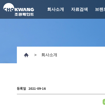
회사소개
자료검색
브랜
회사소개
자료검색
브
회사개요
기술자료
에
연혁
GHS MSDS
경영이념
인증서
>
회사소개
CEO 인사말
시험성적서
계열사 및 관계사
도장사양서
기타자료
R&D
페인트 컬러찾기
조광뉴스
에피
홍보영상
페인트백과
등록일
2021-09-16
CI
오시는 길