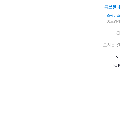
홍보센터
조광뉴스
홍보영상
CI
오시는 길
TOP