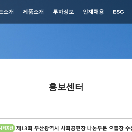
드소개
제품소개
투자정보
인재채용
ESG
랜드소개
제품소개
투자정보
인재채
재무정보
핵심 가
너지 세이빙
페인트 가이드
공시정보
인사/복지
에버쿨
건축용
규정정보
인슐레이션
바닥방수용
에버프로텍
중방식용
자연N
공업용
홍보센터
엘라탄
목공용
푸로아/에피데
분체용
크
플라스틱용
마블에폭시
자동차보수용
파우락
제13회 부산광역시 사회공헌장 나눔부분 으뜸장 수
UV 광경화형
퍼니졸