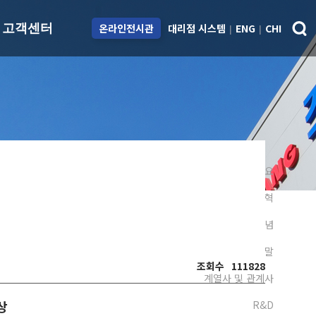
대리점 시스템
ENG
CHI
고객센터
온라인전시관
|
|
용
ESG
고객센터
치
지속가능경영
아파트 재도장 시스
템
제도
Environmental
스피드칼라 시스템
Social
도료교육센터
회사개요
Governance
Q&A
연혁
대리점 안내
경영이념
대리점 개설/제휴
CEO 인사말
담당자 안내
조회수
111828
계열사 및 관계사
상
R&D