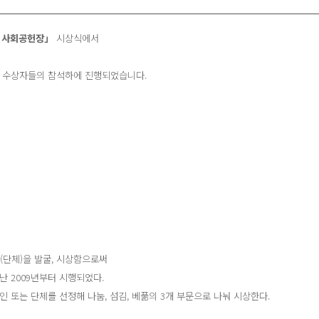
전기전자재료
스테인
점착제/접착제
 사회공헌장」
시상식에서
데스몬
에너지세이빙
프로폰
야 수상자들의 참석하에 진행되었습니다.
CS페인트
단체)을 발굴, 시상함으로써
난 2009년부터 시행되었다.
 또는 단체를 선정해 나눔, 섬김, 베풂의 3개 부문으로 나눠 시상한다.