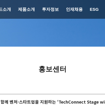
드소개
제품소개
투자정보
인재채용
ESG
랜드소개
제품소개
투자정보
인재채
재무정보
핵심 가
너지 세이빙
페인트 가이드
공시정보
인사/복지
에버쿨
건축용
규정정보
인슐레이션
바닥방수용
에버프로텍
중방식용
자연N
공업용
홍보센터
엘라탄
목공용
푸로아/에피데
분체용
크
플라스틱용
마블에폭시
자동차보수용
파우락
께 벤처·스타트업을 지원하는 ‘TechConnect Stage w
UV 광경화형
퍼니졸