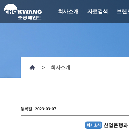
회사소개
자료검색
브랜
회사소개
자료검색
브
회사개요
기술자료
에
연혁
GHS MSDS
경영이념
인증서
>
회사소개
CEO 인사말
시험성적서
계열사 및 관계사
도장사양서
기타자료
R&D
페인트 컬러찾기
조광뉴스
에피
홍보영상
페인트백과
등록일
2023-03-07
CI
산업은행과 함
오시는 길