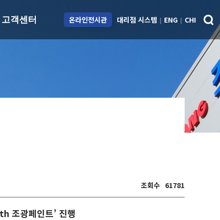
대리점 시스템
ENG
CHI
고객센터
온라인전시관
|
|
용
ESG
고객센터
치
지속가능경영
아파트 재도장 시스
템
제도
Environmental
스피드칼라 시스템
Social
도료교육센터
Governance
Q&A
대리점 안내
대리점 개설/제휴
담당자 안내
조회수
61781
ith 조광페인트’ 진행