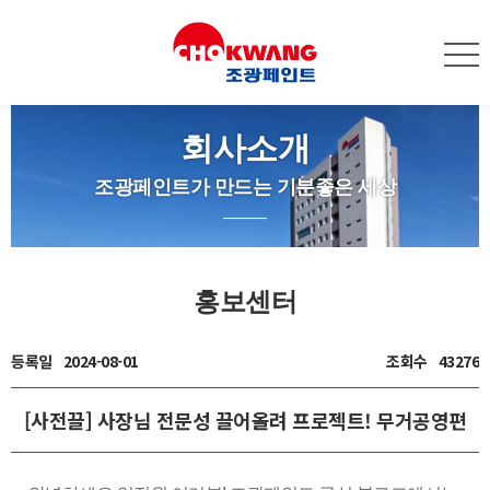
회사소개
조광페인트가 만드는 기분좋은 세상
홍보센터
등록일
2024-08-01
조회수
43276
[사전끌] 사장님 전문성 끌어올려 프로젝트! 무거공영편