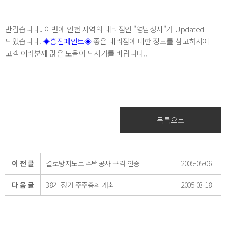
반갑습니다.. 이번에 인천 지역의 대리점인 "영남상사"가 Updated
되었습니다.
◈흥진페인트◈
좋은 대리점에 대한 정보를 참고하시어
고객 여러분께 많은 도움이 되시기를 바랍니다..
목록으로
이 전 글
결로방지도료 주택공사 규격 인증
2005-05-06
다 음 글
38기 정기 주주총회 개최
2005-03-18