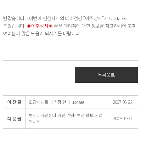
반갑습니다... 이번에 인천지역의 대리점인 "이주상사"가 Updated
되었습니다.
◈이주상사◈
좋은 대리점에 대한 정보를 참고하시어 고객
여러분께 많은 도움이 되시기를 바랍니다.
목록으로
이 전 글
조광페인트 대리점 안내 update!
2007-06-22
부산디자인센터 개원 기념- 부산 향토 기업
2007-04-23
다 음 글
전시회