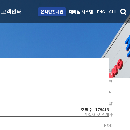
대리점 시스템
ENG
CHI
고객센터
온라인전시관
|
|
용
ESG
고객센터
치
지속가능경영
아파트 재도장 시스
템
제도
Environmental
스피드칼라 시스템
Social
도료교육센터
회사개요
Governance
Q&A
연혁
대리점 안내
경영이념
대리점 개설/제휴
CEO 인사말
담당자 안내
조회수
179413
계열사 및 관계사
R&D