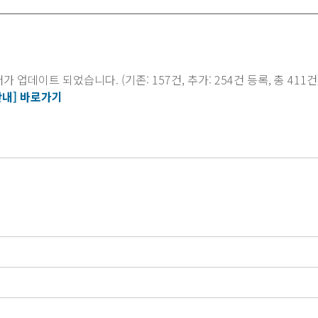
전기전자재료
스테인
점착제/접착제
데스몬
에너지세이빙
프로폰
 업데이트 되었습니다. (기존: 157건, 추가: 254건 등록, 총 4
CS페인트
안내] 바로가기