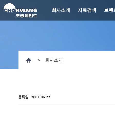
회사소개
자료검색
브랜
회사소개
자료검색
브
회사개요
기술자료
에
연혁
GHS MSDS
경영이념
인증서
>
회사소개
CEO 인사말
시험성적서
계열사 및 관계사
도장사양서
기타자료
R&D
페인트 컬러찾기
조광뉴스
에피
홍보영상
페인트백과
등록일
2007-06-22
CI
오시는 길