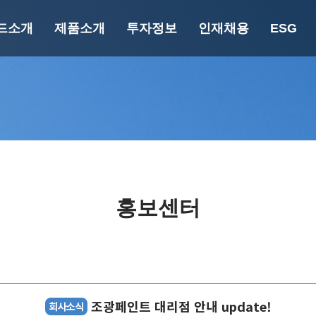
드소개
제품소개
투자정보
인재채용
ESG
랜드소개
제품소개
투자정보
인재채
재무정보
핵심 가
너지 세이빙
페인트 가이드
공시정보
인사/복지
에버쿨
건축용
규정정보
인슐레이션
바닥방수용
에버프로텍
중방식용
자연N
공업용
홍보센터
엘라탄
목공용
푸로아/에피데
분체용
크
플라스틱용
마블에폭시
자동차보수용
파우락
조광페인트 대리점 안내 update!
UV 광경화형
퍼니졸