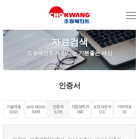
자료검색
조광페인트가 만드는 기분좋은 세상
인증서
기술자료
GHS MSDS
인증서
시험성적서
도장사양서
기타자료
(333)
(589)
(119)
(68)
(31)
(5)