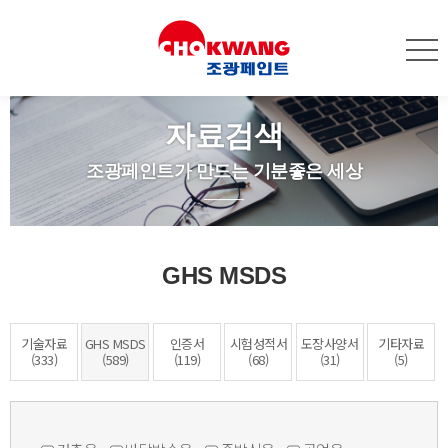
자료검색
조광페인트가 만드는 기분좋은 세상
GHS MSDS
기술자료
GHS MSDS
인증서
시험성적서
도장사양서
기타자료
(333)
(589)
(119)
(68)
(31)
(5)