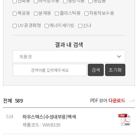
건축용
바닥방수용
중방식용
공업용
목공용
분체용
플라스틱용
자동차보수용
UV 광경화형
에너지세이빙
신나
결과 내 검색
전체
589
PDF 뷰어
다운로드
514
하우스텍스(수성내부용)백색
제품코드 : WWB339