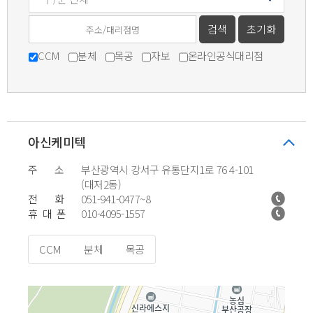
CCM
분체
목공
자보
온라인공식대리점
아신케미텍
주 소
부산광역시 강서구 유통단지1로 76 4-101
(대저2동)
전 화
051-941-0477~8
휴 대 폰
010-4095-1557
CCM
분체
목공