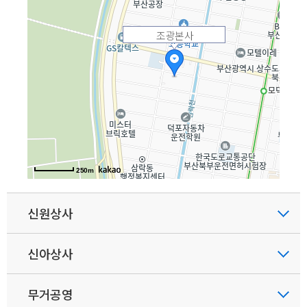
조광본사
250m
신원상사
신아상사
무거공영