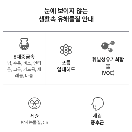
눈에 보이지 않는
생활속 유해물질 안내
8대중금속
휘발성유기화합
포름
납, 수은, 비소, 안티
물
알데히드
몬, 크롬, 카드뮴, 세
(VOC)
레늄, 바륨
새집
세슘
증후군
방사능물질, CS