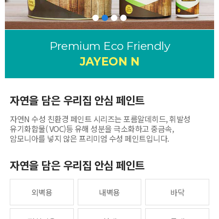
Premium Eco Friendly
JAYEON N
자연을 담은 우리집 안심 페인트
자연N 수성 친환경 페인트 시리즈는 포름알데히드, 휘발성
유기화합물( VOC)등 유해 성분을 극소화하고 중금속,
암모니아를 넣지 않은 프리미엄 수성
페인트입니다.
자연을 담은 우리집 안심 페인트
외벽용
내벽용
바닥