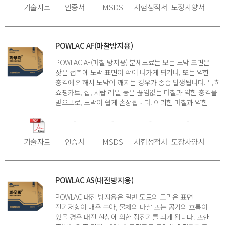
기술자료
인증서
MSDS
시험성적서
도장사양서
POWLAC AF(마찰방지용)
POWLAC AF(마찰 방지용) 분체도료는 모든 도막 표면은
잦은 접촉에 도막 표면이 깎여 나가게 되거나, 또는 약한
충격에 의해서 도막이 깨지는 경우가 종종 발생됩니다. 특히
쇼핑카트, 삽, 서랍 레일 등은 끊임없는 마찰과 약한 충격을
받으므로, 도막이 쉽게 손상됩니다. 이러한 마찰과 약한
충격을 견디기 위해서는 도막 표면의 마찰 저항이 매우 낮아
-
-
-
-
도막 표면이 깎이는 것을 방지하고, 또한 도막의 유연성이
좋아 약한 충격에도 도막이 깨지지 않아야 합니다. 파우로
기술자료
인증서
MSDS
시험성적서
도장사양서
AF (마찰 방지) 분체도료는 도막 면의 마찰저항을 일반
도료의 35% 수준까지 떨어뜨려, 도막 표면을 매우
미끄럽게 만들었으며, 도막의 유연성이 좋아 충격성이 좋게
만든 분체도료입니다.
POWLAC AS(대전방지용)
POWLAC 대전 방지용은 일반 도료의 도막은 표면
전기저항이 매우 높아, 물체의 마찰 또는 공기의 흐름이
있을 경우 대전 현상에 의한 정전기를 띄게 됩니다. 또한