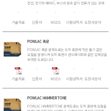
전선, 전기차 배터리, 부스바 등과 같이 전류가 있는 곳에
도장하여 전류가 외부로 유출하는 것을 방지하는 도료이며,
-
-
-
-
-
전기, 전자 기기의 전기 특성, 내열성 등의 성능
향상을위해서, 또는 소형 경량화 및 신뢰성 향상을 위하여
기술자료
인증서
MSDS
시험성적서
도장사양서
사용되는 도료입니다. 전기, 전자 제품의 표면에 소정의
두께로 코팅하는 도료인 전기절연 분체도료는, 사용되는
피도체의 내습성, 내열성, 절연성, 도막 외관의 미려함이
요구되는 코팅조건을 흡족시킬 수 있어야 합니다. 최근
POWLAC 축문
전기, 전자 부품의 고신뢰성화와 생산 자동화 및 대량
생산화의 움직임에 따라서, 전기절연 분체도료에도 공정의
POWLAC 축문 분체도료는 도막 표면에 작은 돌기 같은
단순화와 고신뢰성이 요구되고 있는 실정입니다.
요철을 발생시켜 도막 표면이 샌드페이퍼와 같은 입체감을
부여한 도료입니다.
-
-
-
기술자료
인증서
MSDS
시험성적서
도장사양서
POWLAC HAMMERTONE
POWLAC HAMMERTONE 분체도료는 도막 표면에 요철을