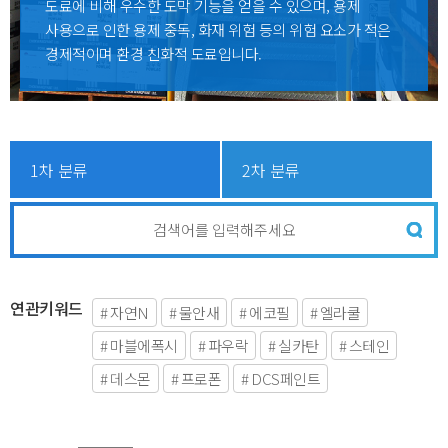
도료에 비해 우수한 도막 기능을 얻을 수 있으며, 용제
사용으로 인한 용제 중독, 화재 위험 등의 위험 요소가 적은
경제적이며 환경 친화적 도료입니다.
연관키워드
# 자연N
# 물안새
# 에코필
# 엘라쿨
# 마블에폭시
# 파우락
# 실카탄
# 스테인
# 데스몬
# 프로폰
# DCS페인트