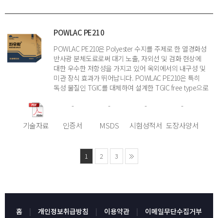
POWLAC PE210
POWLAC PE210은 Polyester 수지를 주제로 한 열경화성
반사광 분체도료로써 대기 노출, 자외선 및 검화 현상에
대한 우수한 저항성을 가지고 있어 옥외에서의 내구성 및
미관 장식 효과가 뛰어납니다. POWLAC PE210은 특히
독성 물질인 TGIC를 대체하여 설계한 TGIC free type으로
TGIC에 의한 독성이 없습니다.
-
-
-
-
기술자료
인증서
MSDS
시험성적서
도장사양서
1
2
3
홈
개인정보취급방침
이용약관
이메일무단수집거부