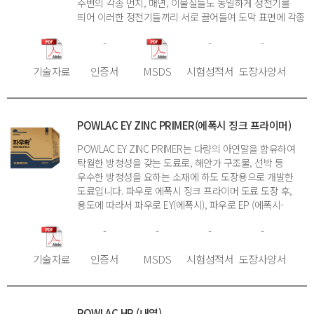
주변의 각종 먼지, 매연, 이물질들도 동일하게 정전기를
띄어 이러한 정전기들끼리 서로 끌어들여 도막 표면에 각종
먼지, 매연, 이물질들이 강하게 붙어 있게 만들어 도막
-
-
-
표면을 지저분하게 만듭니다. POWLAC 대전 방지용은
도료에 도전성 물질을 많이 첨가하여 도막의 표면
기술자료
인증서
MSDS
시험성적서
도장사양서
전기저항을 획기적으로 낮추어, 도막 표면에 정전기 발생을
최대한 억제하였습니다. 따라서 각종 먼지, 매연, 이물질
들이 정전기에 의해 달라붙는 것을 방지하여 도막 면의 청결
상태를 높인 도료입니다.
POWLAC EY ZINC PRIMER(에폭시 징크 프라이머)
POWLAC EY ZINC PRIMER는 다량의 아연말을 함유하여
탁월한 방청성을 갖는 도료로, 해안가 구조물, 선박 등
우수한 방청성을 요하는 소재에 하도 도장용으로 개발한
도료입니다. 파우로 에폭시 징크 프라이머 도료 도장 후,
용도에 따라서 파우로 EY(에폭시), 파우로 EP (에폭시-
폴리에스터) 또는 파우로 PE (폴리에스터)를 상도로
-
-
-
-
도장하시면 탁월한 물성을 얻을 수 있으며, 필요시에는
상대로 파우로 SOLAR 등의 기능성 도료 또는 파우로
기술자료
인증서
MSDS
시험성적서
도장사양서
함마톤 등의 무늬 도료를 도장할 수도 있습니다.
POWLAC HR (내열)