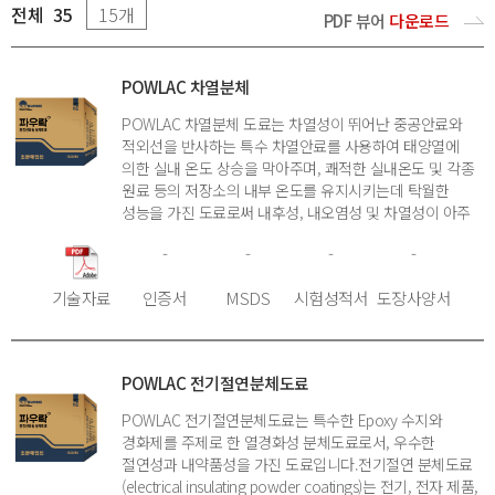
전체
35
PDF 뷰어
다운로드
POWLAC 차열분체
POWLAC 차열분체 도료는 차열성이 뛰어난 중공안료와
적외선을 반사하는 특수 차열안료를 사용하여 태양열에
의한 실내 온도 상승을 막아주며, 쾌적한 실내온도 및 각종
원료 등의 저장소의 내부 온도를 유지시키는데 탁월한
성능을 가진 도료로써 내후성, 내오염성 및 차열성이 아주
우수한 고기능성 도료입니다.
-
-
-
-
기술자료
인증서
MSDS
시험성적서
도장사양서
POWLAC 전기절연분체도료
POWLAC 전기절연분체도료는 특수한 Epoxy 수지와
경화제를 주제로 한 열경화성 분체도료로서, 우수한
절연성과 내약품성을 가진 도료입니다.전기절연 분체도료
(electrical insulating powder coatings)는 전기, 전자 제품,