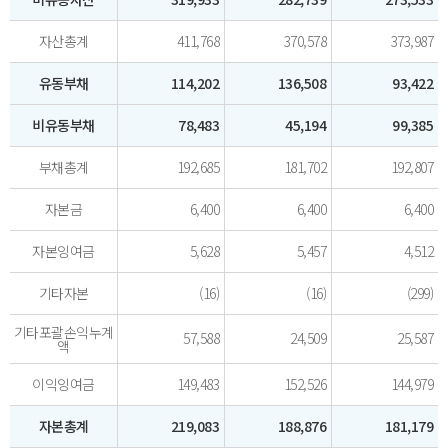
자산총계
411,768
370,578
373,987
유동부채
114,202
136,508
93,422
비유동부채
78,483
45,194
99,385
부채총계
192,685
181,702
192,807
자본금
6,400
6,400
6,400
자본잉여금
5,628
5,457
4,512
기타자본
(16)
(16)
(299)
기타포괄손익누계
57,588
24,509
25,587
액
이익잉여금
149,483
152,526
144,979
자본총계
219,083
188,876
181,179