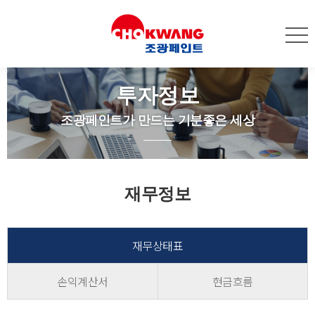
투자정보
조광페인트가 만드는 기분좋은 세상
재무정보
재무상태표
손익계산서
현금흐름