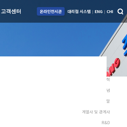
대리점 시스템
ENG
CHI
고객센터
온라인전시관
|
|
용
ESG
고객센터
치
지속가능경영
아파트 재도장 시스
템
제도
Environmental
스피드칼라 시스템
Social
도료교육센터
회사개요
Governance
Q&A
연혁
대리점 안내
경영이념
대리점 개설/제휴
CEO 인사말
담당자 안내
계열사 및 관계사
R&D