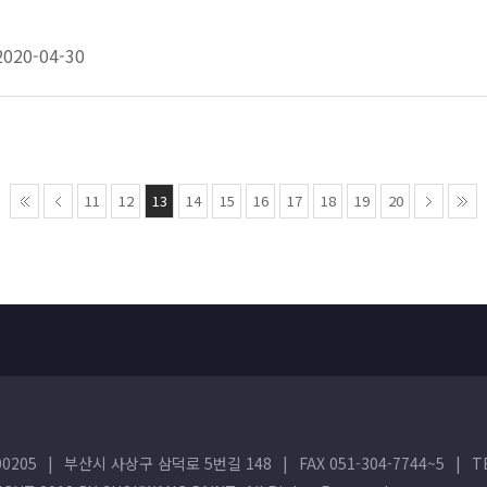
2020-04-30
11
12
13
14
15
16
17
18
19
20
0205
|
부산시 사상구 삼덕로 5번길 148
|
FAX 051-304-7744~5
|
T