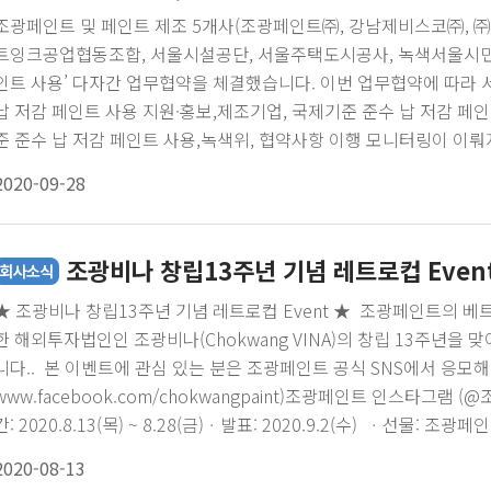
조광페인트 및 페인트 제조 5개사(조광페인트㈜, 강남제비스코㈜, ㈜
트잉크공업협동조합, 서울시설공단, 서울주택도시공사, 녹색서울시민위
인트 사용’ 다자간 업무협약을 체결했습니다. 이번 업무협약에 따라
납 저감 페인트 사용 지원·홍보,제조기업, 국제기준 준수 납 저감 페인
준 준수 납 저감 페인트 사용,녹색위, 협약사항 이행 모니터링이 이뤄
분율 0.009%(90mg/kg) 이하의 페인트 제조에 동참합니다.안전
2020-09-28
겠습니다.
조광비나 창립13주년 기념 레트로컵 Even
★ 조광비나 창립13주년 기념 레트로컵 Event ★ 조광페인트의 
한 해외투자법인인 조광비나(Chokwang VINA)의 창립 13주년을
니다.. 본 이벤트에 관심 있는 분은 조광페인트 공식 SNS에서 응
www.facebook.com/chokwangpaint)조광페인트 인스타그
간: 2020.8.13(목) ~ 8.28(금)ㆍ발표: 2020.9.2(수) ㆍ선물:
법 ■① 조광페인트 페이스북/인스타 계정 좋아요② 이벤트 게시글 좋
2020-08-13
짓기!④ 친구소환or 게시물 공유하면 당첨 확률 UP!! ※ 해당 이