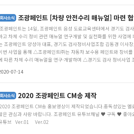
(중복 당첨X)
조광페인트 [차량 안전수리 매뉴얼] 마련 협
조광페인트는 14일, 조광페인트 음성 도료교육센터에서 경기도 검
하고 차체 수리 정비 관련 매뉴얼 연구개발 및 실천화를 위한 사업에
는 조광페인트 양성아 대표, 경기도 검사정비사업조합 김동경 이사장
이번 사업을 통해 △조광페인트㈜는 자동차 보수용 페인트와 장비를 
에 따른 차체 수리 매뉴얼을 연구·개발하며 △경기도 검사 정비사업
할 계획입니다.이번 사업에 조광페인트가 공급하는 자동차 보수용 페
2020-07-14
일 BASF사의 글라슈리트(Glasurit)이고, 장비는 카벤치(CARBENC
EVOLUTION(3D 계측기) 등 입니다.
2020 조광페인트 CM송 제작
2020 조광페인트 CM송 홍보영상이 제작되었습니다.중독성있는 멜
많은 관심과 사랑 바랍니다. 조광페인트 유투브채널 ♥ 구독 ♥ 좋아
유튜브 Ver.01 Ver.02