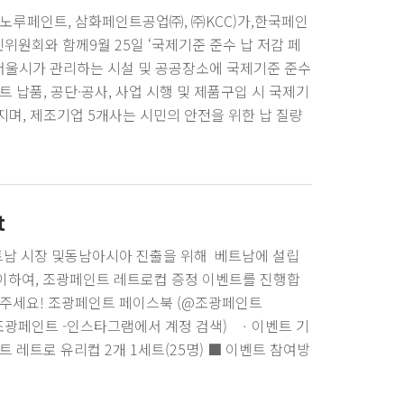
노루페인트, 삼화페인트공업㈜, ㈜KCC)가,한국페인
원회와 함께9월 25일 ‘국제기준 준수 납 저감 페
 서울시가 관리하는 시설 및 공공장소에 국제기준 준수
트 납품, 공단·공사, 사업 시행 및 제품구입 시 국제기
지며, 제조기업 5개사는 시민의 안전을 위한 납 질량
한 대한민국을 위한 발걸음, 조광페인트가 언제나 함께하
t
베트남 시장 및동남아시아 진출을 위해 베트남에 설립
 맞이하여, 조광페인트 레트로컵 증정 이벤트를 진행합
모해주세요! 조광페인트 페이스북 (@조광페인트
램 (@조광페인트 -인스타그램에서 계정 검색) ㆍ이벤트 기
 조광페인트 레트로 유리컵 2개 1세트(25명) ■ 이벤트 참여방
아요③ 해당 게시물 댓글에 [조광] 두글자로 이행시
벤트는 인스타그램과 페이스북에서 동시에 진행됩니다.