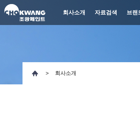
회사소개
자료검색
브랜
회사소개
자료검색
브
회사개요
기술자료
에
연혁
GHS MSDS
경영이념
인증서
>
회사소개
CEO 인사말
시험성적서
계열사 및 관계사
도장사양서
기타자료
R&D
페인트 컬러찾기
조광뉴스
에피
홍보영상
페인트백과
CI
오시는 길