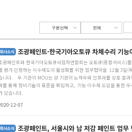
전기전자재료
스테인
점착제/접착제
데스몬
에너지세이빙
프로폰
CS페인트
조광페인트·한국기아오토큐 차체수리 기능
조광페인트와 한국기아오토큐사업자연합회는 오토큐(종합서비스)를
를 평가·인정하는 이수제도의 활성화를 위한 업무협약을 12월 3일
습니다. 두 기관의 MOU는 양 기관의 노하우와 인프라를 상호 효
화를 통해 정비기술의 표준을 확립하고, 기능 이수제 도입을 통한 
가 있습니다.
2020-12-07
조광페인트, 서울시와 납 저감 페인트 업무