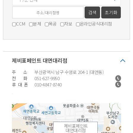
CCM
분체
목공
자보
온라인공식대리점
제비표페인트 대연대리점
주 소
부산광역시 남구 수영로 204-1 (대연동)
전 화
051-627-9950
휴 대 폰
010-4847-8740
제비표페인트
대연대리점