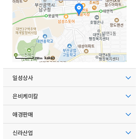
250m
일성상사
은비케미칼
애경판매
신라산업