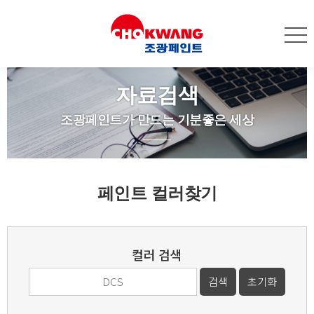
자료검색
조광페인트가 만드는 기분좋은 세상
페인트 컬러찾기
컬러 검색