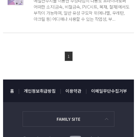
에멀젼수지를 이용한 수성타입의 다용도 프라이마로써
어떠한 소지(금속, 비철금속, PVC시트, 목재, 철재)에서도
부착이 가능하며, 일반 유성 구도막 위(에나멜, 우레탄,
아크릴 등) 어디에나 사용할 수 있는 작업성, 부...
1
홈
개인정보취급방침
이용약관
이메일무단수집거부
FAMILY SITE