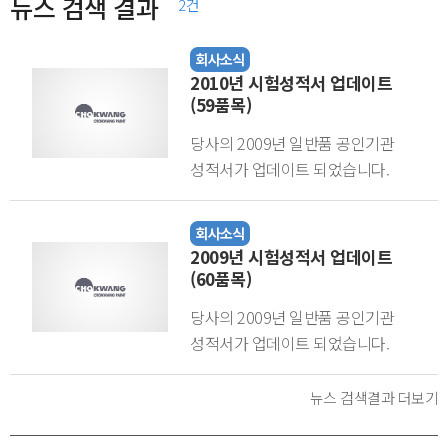
뉴스 검색 결과
2건
2010년 시험성적서 업데이트
(59품목)
당사의 2009년 일반품 공인기관
성적서가 업데이트 되었습니다.
(한국건자재시험연구원 발급, 58품목)
*자료찾기 : 제품소개-> 시험성적서 ◈
시험성적서 바로가기◈ 시험성적서
2009년 시험성적서 업데이트
발급은 품질경영팀(051-366-9263)
(60품목)
으로 연락 바랍니다. 글로스코트 백색
당사의 2009년 일반품 공인기관
글로스코트 투명 글로스코트 흑색
성적서가 업데이트 되었습니다.
데스몬 500 백색 데스몬 QD 백색 락카
(한국건자재 시험연구원 발급, 60품목)
백색 A 무늬코트 물안새(신) 녹색
홈페이지 제품소개란을 통하여 다운
뉴스 검색결과 더보기
비놀텍스 백색 VP 수성바인다
받으시기 바랍니다. *자료찾기 :
수성코킹제 스피드데크 아쿠아푸로아
제품소개-> 시험성적서 ◈시험성적서