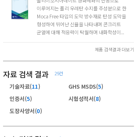
폴리이소시아네이트 경화제와의 반응으로
이루어지는 폴리 우레탄 수지를 주성분으로 한
Moca Free 타입의 도막 방수재로 탄성 도막을
형성하여 뛰어난 신율을 나타내며 콘크리트
균열에 대해 적응력이 탁월하며 내화학성이...
제품 검색결과 더보기
자료 검색 결과
29건
기술자료(
11
)
GHS MSDS(
5
)
인증서(
5
)
시험성적서(
8
)
도장사양서(
0
)