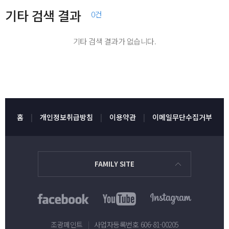
1000 하도 투명 아크라이드 2000 녹색
기타 검색 결과
리스트 바로가기◈ 당사의 시험 성적서
0건
(바닥용) 아크릴본타일 중도
발급을 원하시는 분은 당사의
아크릴텍스 (수성내부) 백색 SP
품질경영팀 051-366-9263으로 연락
기타 검색 결과가 없습니다.
에피데크 2000 녹색 STD 에피졸 청지
바랍니다. 글로스코트 백색 글로스코트
프라이마(신) 에피졸 타일 프라이마 H
투명 글로스코트 흑색 데스몬 QD 백색
에피졸 TL3 백색 에피푸로아 밝은녹색
데스몬 500 백색 락카 백색 무늬코트
98 엘라탄 1000 하도투명 엘라탄 2060
물안새(신)녹색 비놀텍스 백 VP 수성
중도 녹색 엘라탄 2380 중도 경질 녹색
바인다 수성 코킹제 아쿠아푸로아
엘라탄 2490 중도 고경질 녹색 엘라탄
홈
개인정보취급방침
이용약관
이메일무단수집거부
1000 아크라이드 2000 녹색 아크릴
2740 타르 방수제 엘라탄 3100 상도
본타일 중도 아크릴텍스 백색SP
유광녹색 우레탄 바니쉬 워터스탑
에피졸 청지 프라이마 에피졸 타일
유니나 텍스 백색 인테르니 내벽용
프라이마 H 에피졸 TL3 백색 에피테크
(ZERO VOC)백색 인테르니
FAMILY SITE
2000 녹색STD 에피푸로아 밝은 녹색
노빌레스테인 인테르니 어디나 백색
98 엘라탄 1000 하도투명 엘라탄 2060
(유광) 일바탄 200 상도투명
중도 녹색 엘라탄 2380 중도 경질 녹색
청지페인트 PO 타일코트 백색 SP
엘라탄 2490 중도 고경질 녹색 엘라탄
텍스빠데 100 텍스빠데 200 퍼니졸
조광페인트
|
사업자등록번호 606-81-00205
2740 타르 방수제 엘라탄 3100 상도