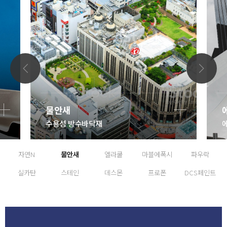
물안새
수용성 방수바닥재
자연N
물안새
엘라쿨
마블에폭시
파우락
실카탄
스테인
데스몬
프로폰
DCS페인트