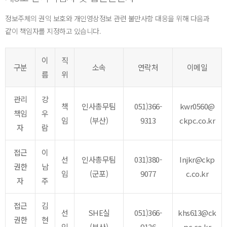
정보주체의 권익 보호와 개인영상정보 관련 불만사항 대응을 위해 다음과
같이 책임자를 지정하고 있습니다.
이
직
구분
소속
연락처
이메일
름
위
관리
강
책
인사총무팀
051)366-
kwr0560@
책임
우
임
(부산)
9313
ckpc.co.kr
자
람
접근
이
선
인사총무팀
031)380-
Injkr@ckp
권한
남
임
(군포)
9077
c.co.kr
자
주
접근
김
선
SHE실
051)366-
khs613@ck
권한
현
임
(부산)
9126
pc.co.kr